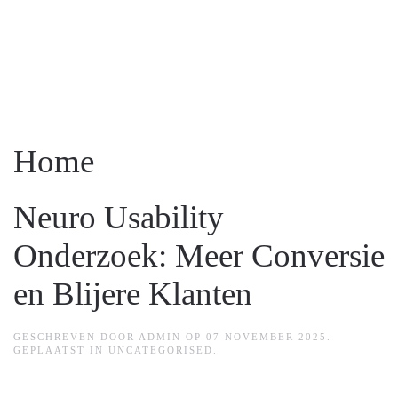
Skip to main content
Home
Neuro Usability
Onderzoek: Meer Conversie
en Blijere Klanten
GESCHREVEN DOOR ADMIN OP
07 NOVEMBER 2025
.
GEPLAATST IN
UNCATEGORISED
.